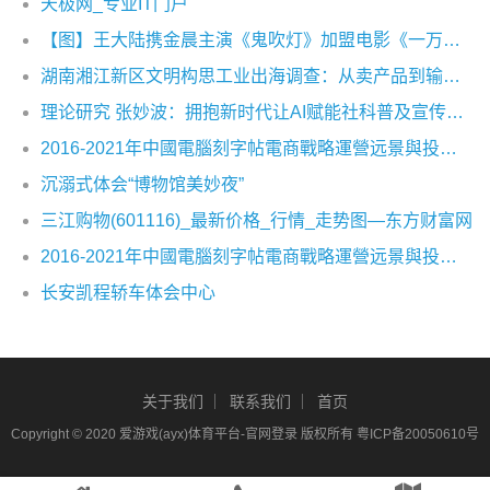
天极网_专业IT门户
【图】王大陆携金晨主演《鬼吹灯》加盟电影《一万公里》热血追梦
湖南湘江新区文明构思工业出海调查：从卖产品到输出构思出产力
理论研究 张妙波：拥抱新时代让AI赋能社科普及宣传及场景应用创新
2016-2021年中國電腦刻字帖電商戰略運營远景與投資战略咨詢報告
沉溺式体会“博物馆美妙夜”
三江购物(601116)_最新价格_行情_走势图—东方财富网
2016-2021年中國電腦刻字帖電商戰略運營远景與投資战略咨詢報告
长安凯程轿车体会中心
关于我们
联系我们
首页
Copyright © 2020
爱游戏(ayx)体育平台-官网登录
版权所有
粤ICP备20050610号