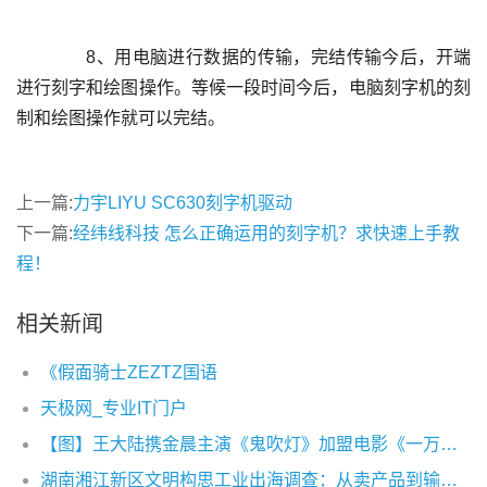
	  8、用电脑进行数据的传输，完结传输今后，开端
进行刻字和绘图操作。等候一段时间今后，电脑刻字机的刻
上一篇:
力宇LIYU SC630刻字机驱动
下一篇:
经纬线科技 怎么正确运用的刻字机？求快速上手教
程！
相关新闻
《假面骑士ZEZTZ国语
天极网_专业IT门户
【图】王大陆携金晨主演《鬼吹灯》加盟电影《一万公里》热血追梦
湖南湘江新区文明构思工业出海调查：从卖产品到输出构思出产力