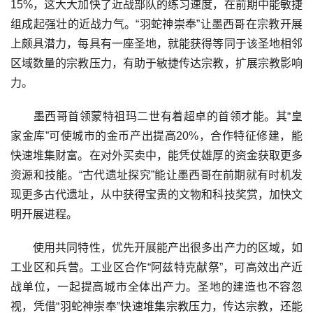
15%，这大大加快了近战部队的练习速度，在前期中能敏捷
组成起强壮的近战力气。“羽蛇神崇奉”让墨西哥在宗教开展
上颇具潜力，每具有一座圣地，就能获得等同于该圣地相邻
区域数量的宗教压力，有助于敏捷传达宗教，扩展宗教影响
力。
墨西哥首领蒙特祖玛二世有着超卓的首领才能。其“皇
家金库”可使城市的金币产出提高20%，合作特征修建，能
快速堆集财富。在对外买卖中，能凭仗雄厚的资金获取更多
资源和技能。“古代遗址探究”能让墨西哥在前期就有时机发
现更多古代遗址，从中获得宝贵的文物和科技奖赏，加快文
明开展进程。
使用共同特性，优先开展能产出很多出产力的区域，如
工业区和兵营。工业区合作“阿兹特克献祭”，可高效出产近
战单位，一起提高城市全体出产力。圣地的建造也不容忽
视，凭借“羽蛇神崇奉”快速堆集宗教压力，传达宗教，还能