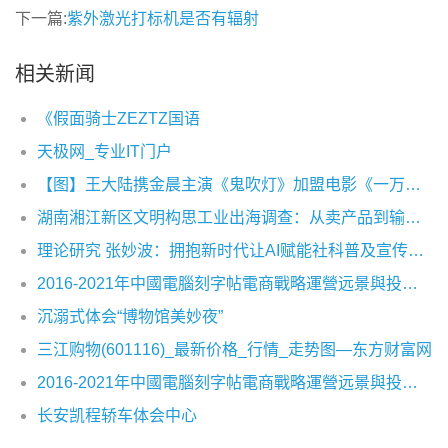
下一篇:
紫外激光打标机是否有辐射
相关新闻
《假面骑士ZEZTZ国语
天极网_专业IT门户
【图】王大陆携金晨主演《鬼吹灯》加盟电影《一万公里》热血追梦
湖南湘江新区文明构思工业出海调查：从卖产品到输出构思出产力
理论研究 张妙波：拥抱新时代让AI赋能社科普及宣传及场景应用创新
2016-2021年中國電腦刻字帖電商戰略運營远景與投資战略咨詢報告
沉溺式体会“博物馆美妙夜”
三江购物(601116)_最新价格_行情_走势图—东方财富网
2016-2021年中國電腦刻字帖電商戰略運營远景與投資战略咨詢報告
长安凯程轿车体会中心