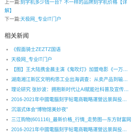
上一篇:
刻字机多少钱一台？不一样的品牌刻字机价格【详
解】
下一篇:
天极网_专业IT门户
相关新闻
《假面骑士ZEZTZ国语
天极网_专业IT门户
【图】王大陆携金晨主演《鬼吹灯》加盟电影《一万公里》热血追梦
湖南湘江新区文明构思工业出海调查：从卖产品到输出构思出产力
理论研究 张妙波：拥抱新时代让AI赋能社科普及宣传及场景应用创新
2016-2021年中國電腦刻字帖電商戰略運營远景與投資战略咨詢報告
沉溺式体会“博物馆美妙夜”
三江购物(601116)_最新价格_行情_走势图—东方财富网
2016-2021年中國電腦刻字帖電商戰略運營远景與投資战略咨詢報告